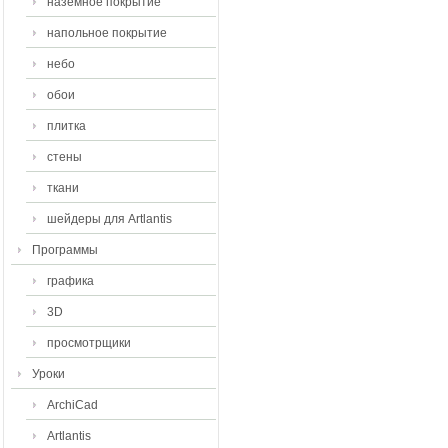
наземное покрытие
напольное покрытие
небо
обои
плитка
стены
ткани
шейдеры для Artlantis
Программы
графика
3D
просмотрщики
Уроки
ArchiCad
Artlantis