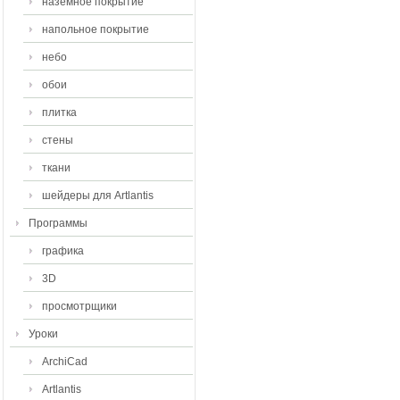
наземное покрытие
напольное покрытие
небо
обои
плитка
стены
ткани
шейдеры для Artlantis
Программы
графика
3D
просмотрщики
Уроки
ArchiCad
Artlantis