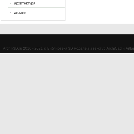
архитектура
дизайн
Archik3D.ru 2010 - 2021 © Библиотека 3D моделей и текстур ArchiCad и Artlan