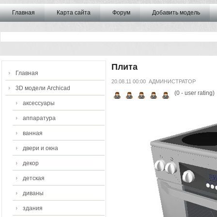
Главная
Карта сайта
Форум
Добавить модель
Плита
Главная
20.08.11 00:00
АДМИНИСТРАТОР
3D модели Archicad
(
0
- user rating)
аксессуары
аппаратура
ванная
двери и окна
декор
детская
диваны
здания