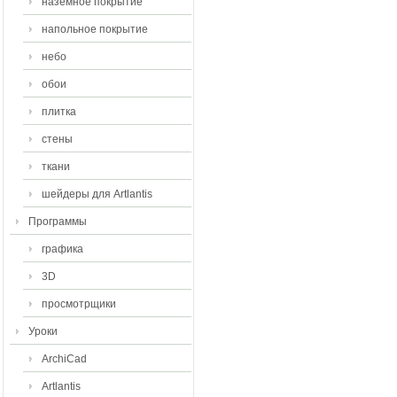
наземное покрытие
напольное покрытие
небо
обои
плитка
стены
ткани
шейдеры для Artlantis
Программы
графика
3D
просмотрщики
Уроки
ArchiCad
Artlantis