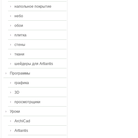
напольное покрытие
небо
обои
плитка
стены
ткани
шейдеры для Artlantis
Программы
графика
3D
просмотрщики
Уроки
ArchiCad
Artlantis