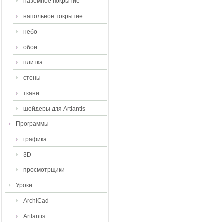
наземное покрытие
напольное покрытие
небо
обои
плитка
стены
ткани
шейдеры для Artlantis
Программы
графика
3D
просмотрщики
Уроки
ArchiCad
Artlantis