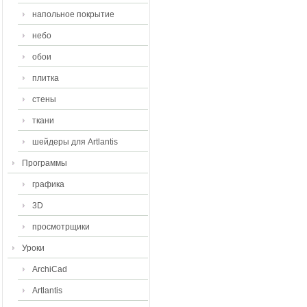
напольное покрытие
небо
обои
плитка
стены
ткани
шейдеры для Artlantis
Программы
графика
3D
просмотрщики
Уроки
ArchiCad
Artlantis