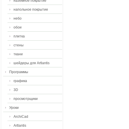
наземное покрытие
напольное покрытие
небо
обои
плитка
стены
ткани
шейдеры для Artlantis
Программы
графика
3D
просмотрщики
Уроки
ArchiCad
Artlantis