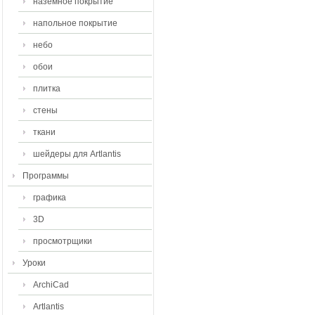
наземное покрытие
напольное покрытие
небо
обои
плитка
стены
ткани
шейдеры для Artlantis
Программы
графика
3D
просмотрщики
Уроки
ArchiCad
Artlantis