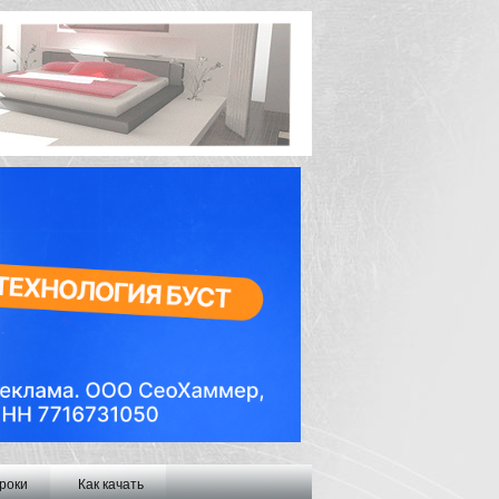
роки
Как качать