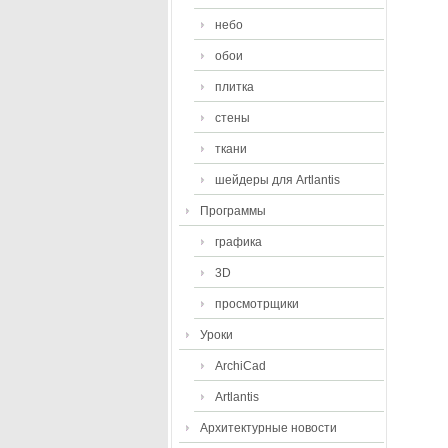
небо
обои
плитка
стены
ткани
шейдеры для Artlantis
Программы
графика
3D
просмотрщики
Уроки
ArchiCad
Artlantis
Архитектурные новости