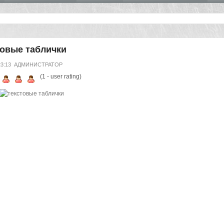
товые таблички
23:13
АДМИНИСТРАТОР
(
1
- user rating)