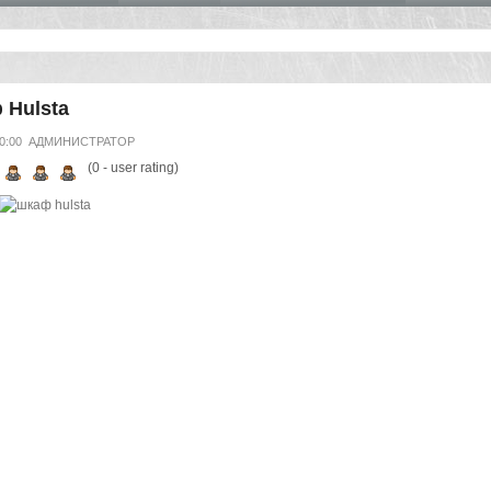
 Hulsta
00:00
АДМИНИСТРАТОР
(
0
- user rating)