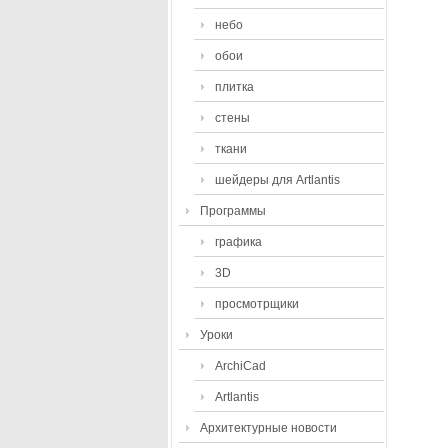
небо
обои
плитка
стены
ткани
шейдеры для Artlantis
Программы
графика
3D
просмотрщики
Уроки
ArchiCad
Artlantis
Архитектурные новости