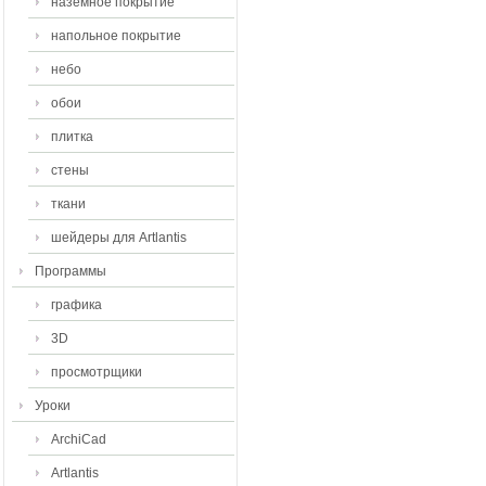
наземное покрытие
напольное покрытие
небо
обои
плитка
стены
ткани
шейдеры для Artlantis
Программы
графика
3D
просмотрщики
Уроки
ArchiCad
Artlantis