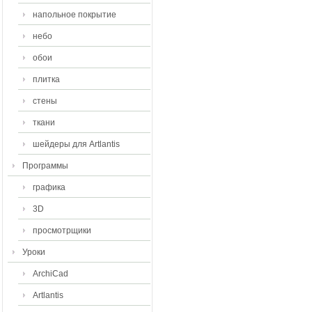
напольное покрытие
небо
обои
плитка
стены
ткани
шейдеры для Artlantis
Программы
графика
3D
просмотрщики
Уроки
ArchiCad
Artlantis