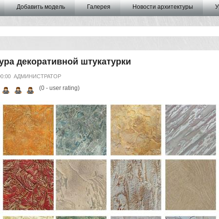
Добавить модель
Галерея
Новости архитектуры
У
ура декоративной штукатурки
00:00
АДМИНИСТРАТОР
(
0
- user rating)