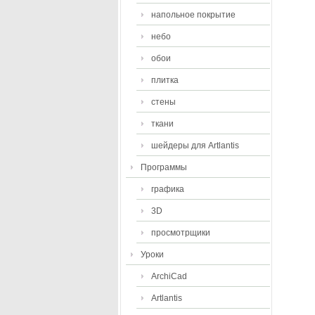
напольное покрытие
небо
обои
плитка
стены
ткани
шейдеры для Artlantis
Программы
графика
3D
просмотрщики
Уроки
ArchiCad
Artlantis