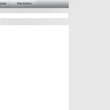
роки
Как качать