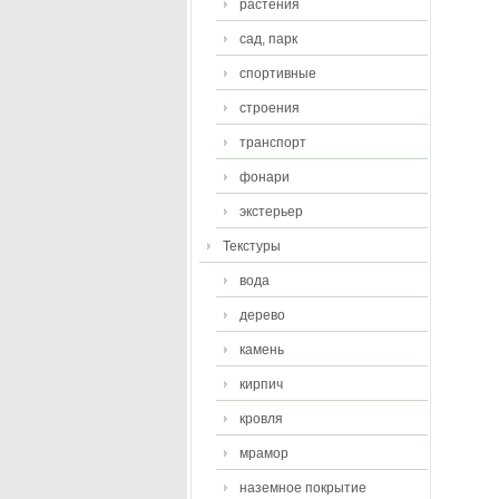
растения
сад, парк
спортивные
строения
транспорт
фонари
экстерьер
Текстуры
вода
дерево
камень
кирпич
кровля
мрамор
наземное покрытие