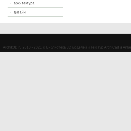
архитектура
дизайн
Archik3D.ru 2010 - 2021 © Библиотека 3D моделей и текстур ArchiCad и Artlan