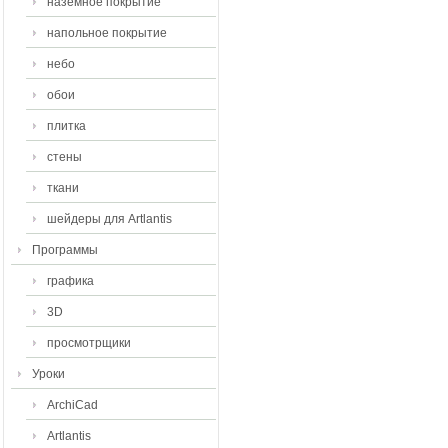
наземное покрытие
напольное покрытие
небо
обои
плитка
стены
ткани
шейдеры для Artlantis
Программы
графика
3D
просмотрщики
Уроки
ArchiCad
Artlantis