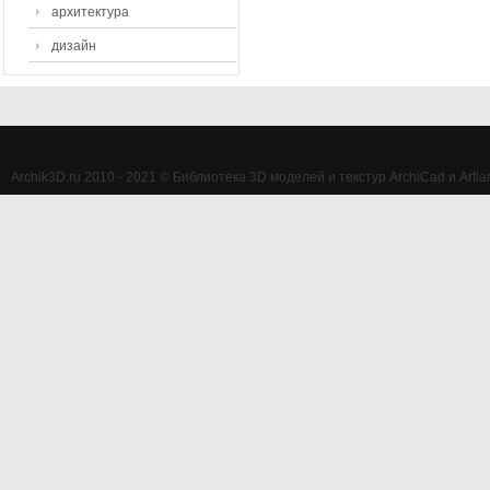
архитектура
дизайн
Archik3D.ru 2010 - 2021 © Библиотека 3D моделей и текстур ArchiCad и Artlan