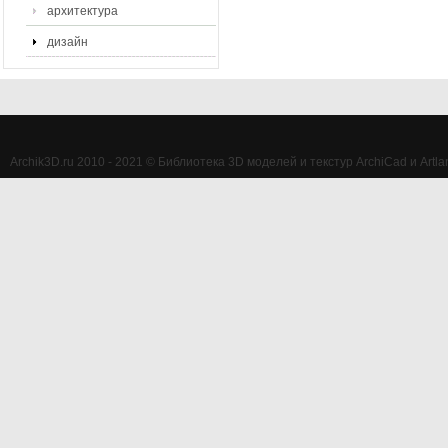
архитектура
дизайн
Archik3D.ru 2010 - 2021 © Библиотека 3D моделей и текстур ArchiCad и Artlan