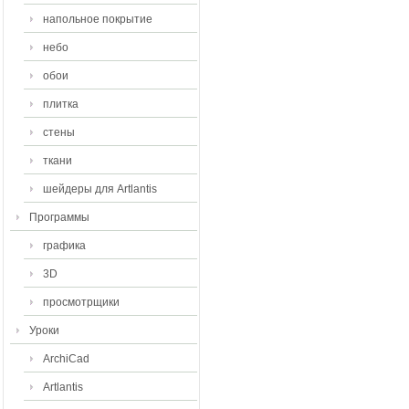
напольное покрытие
небо
обои
плитка
стены
ткани
шейдеры для Artlantis
Программы
графика
3D
просмотрщики
Уроки
ArchiCad
Artlantis