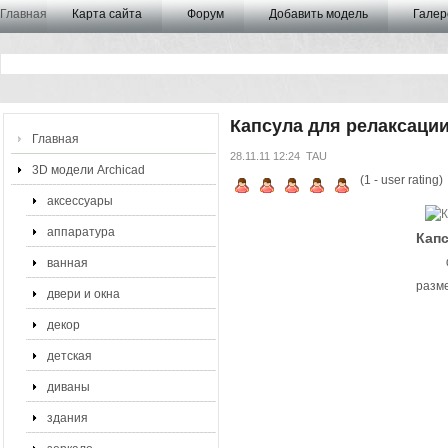
Главная
Карта сайта
Форум
Добавить модель
Галер
Капсула для релаксаци
Главная
28.11.11 12:24
TAU
3D модели Archicad
(
1
- user rating)
аксессуары
аппаратура
Капс
ванная
разме
двери и окна
декор
детская
диваны
здания