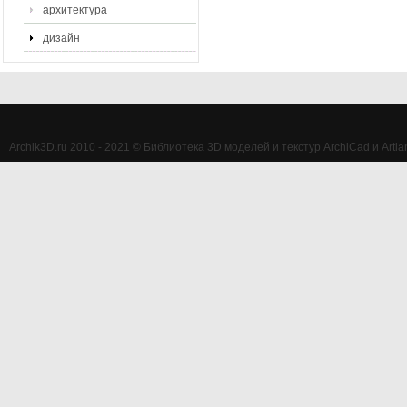
архитектура
дизайн
Archik3D.ru 2010 - 2021 © Библиотека 3D моделей и текстур ArchiCad и Artlan