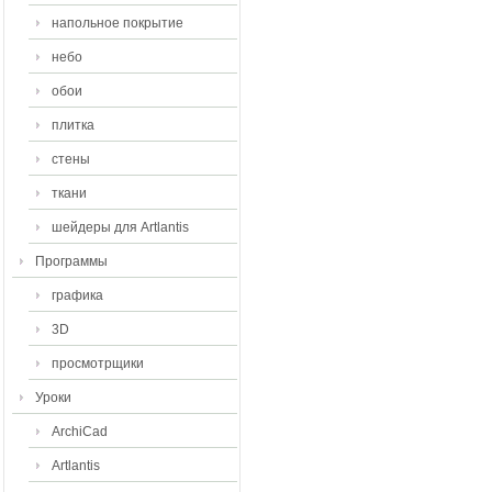
напольное покрытие
небо
обои
плитка
стены
ткани
шейдеры для Artlantis
Программы
графика
3D
просмотрщики
Уроки
ArchiCad
Artlantis