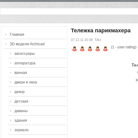
Тележка парикмахера
Главная
07.12.11 20:38
TAU
3D модели Archicad
(
1
- user rating)
аксессуары
аппаратура
Те
ванная
р
двери и окна
декор
детская
диваны
здания
зеркало