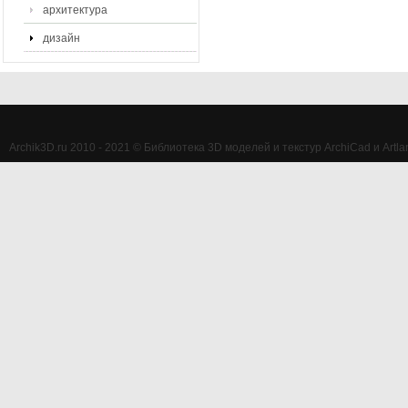
архитектура
дизайн
Archik3D.ru 2010 - 2021 © Библиотека 3D моделей и текстур ArchiCad и Artlan