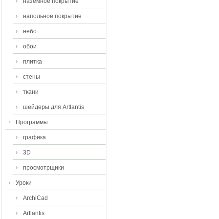
наземное покрытие
напольное покрытие
небо
обои
плитка
стены
ткани
шейдеры для Artlantis
Программы
графика
3D
просмотрщики
Уроки
ArchiCad
Artlantis