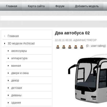
Главная
Карта сайта
Форум
Добавить модель
Два автобуса 02
Главная
22.02.11 00:00
АДМИНИСТРАТОР
3D модели Archicad
(
0
- user rating)
аксессуары
аппаратура
ванная
двери и окна
декор
детская
диваны
здания