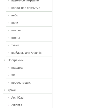
наземное покрытие
напольное покрытие
небо
обои
плитка
стены
ткани
шейдеры для Artlantis
Программы
графика
3D
просмотрщики
Уроки
ArchiCad
Artlantis