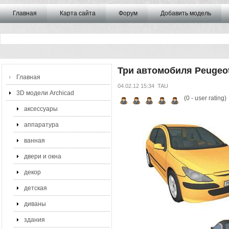
Главная
Карта сайта
Форум
Добавить модель
Три автомобиля Peugeo
Главная
04.02.12 15:34
TAU
3D модели Archicad
(
0
- user rating)
аксессуары
аппаратура
ванная
двери и окна
декор
детская
диваны
здания