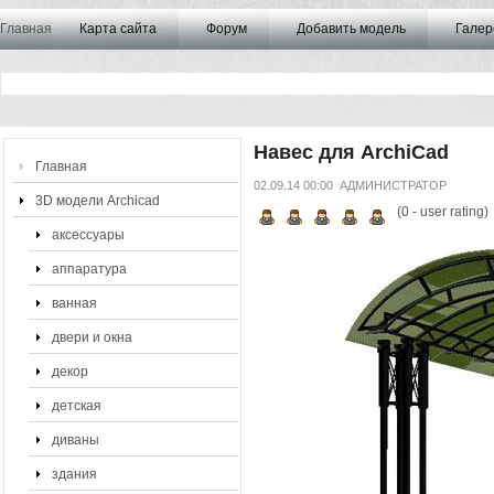
Главная
Карта сайта
Форум
Добавить модель
Галер
Навес для ArchiCad
Главная
02.09.14 00:00
АДМИНИСТРАТОР
3D модели Archicad
(
0
- user rating)
аксессуары
аппаратура
ванная
двери и окна
декор
детская
диваны
здания