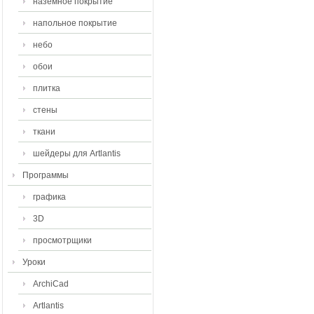
наземное покрытие
напольное покрытие
небо
обои
плитка
стены
ткани
шейдеры для Artlantis
Программы
графика
3D
просмотрщики
Уроки
ArchiCad
Artlantis