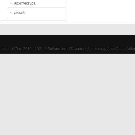
архитектура
дизайн
Archik3D.ru 2010 - 2021 © Библиотека 3D моделей и текстур ArchiCad и Artlan