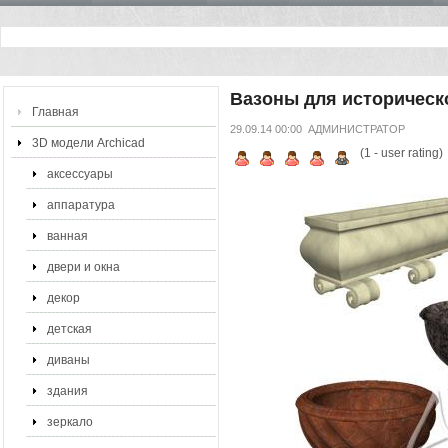
Вазоны для историческо
Главная
29.09.14 00:00
АДМИНИСТРАТОР
3D модели Archicad
(
1
- user rating)
аксессуары
аппаратура
ванная
двери и окна
декор
детская
диваны
здания
зеркало