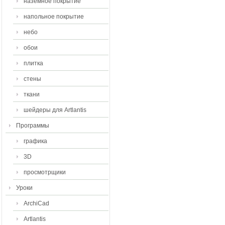
наземное покрытие
напольное покрытие
небо
обои
плитка
стены
ткани
шейдеры для Artlantis
Программы
графика
3D
просмотрщики
Уроки
ArchiCad
Artlantis