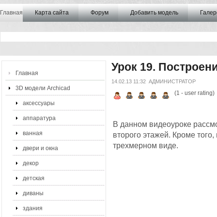
Главная
Карта сайта
Форум
Добавить модель
Галер
Урок 19. Построен
Главная
14.02.13 11:32
АДМИНИСТРАТОР
3D модели Archicad
(
1
- user rating)
аксессуары
аппаратура
В данном видеоуроке рассмо
ванная
второго этажей. Кроме того,
трехмерном виде.
двери и окна
декор
детская
диваны
здания