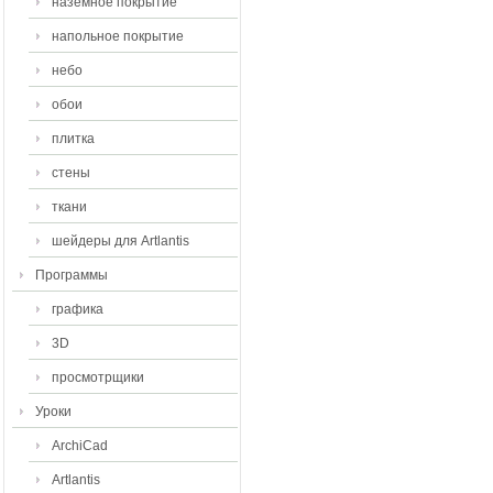
наземное покрытие
напольное покрытие
небо
обои
плитка
стены
ткани
шейдеры для Artlantis
Программы
графика
3D
просмотрщики
Уроки
ArchiCad
Artlantis