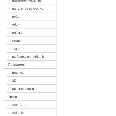
наземное покрытие
напольное покрытие
небо
обои
плитка
стены
ткани
шейдеры для Artlantis
Программы
графика
3D
просмотрщики
Уроки
ArchiCad
Artlantis