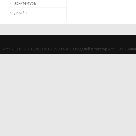
архитектура
дизайн
Archik3D.ru 2010 - 2021 © Библиотека 3D моделей и текстур ArchiCad и Artlan