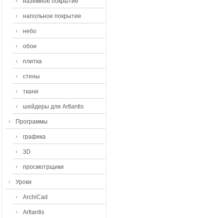
наземное покрытие
напольное покрытие
небо
обои
плитка
стены
ткани
шейдеры для Artlantis
Программы
графика
3D
просмотрщики
Уроки
ArchiCad
Artlantis