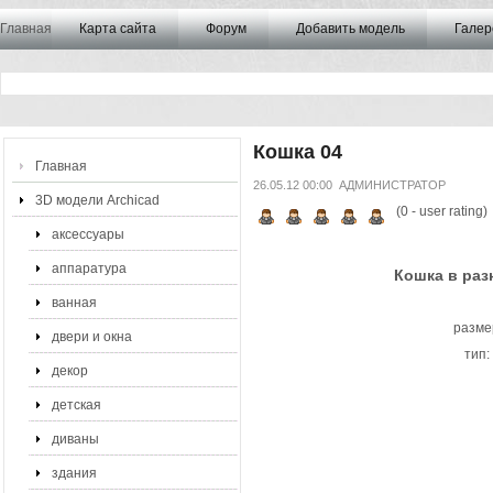
Главная
Карта сайта
Форум
Добавить модель
Галер
Кошка 04
Главная
26.05.12 00:00
АДМИНИСТРАТОР
3D модели Archicad
(
0
- user rating)
аксессуары
аппаратура
Кошка в разн
ванная
разме
двери и окна
тип:
декор
детская
диваны
здания