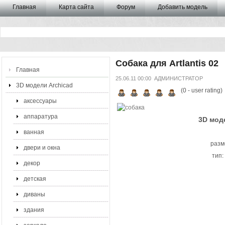
Главная
Карта сайта
Форум
Добавить модель
Собака для Artlantis 02
Главная
25.06.11 00:00
АДМИНИСТРАТОР
3D модели Archicad
(
0
- user rating)
аксессуары
аппаратура
3D моде
ванная
разм
двери и окна
тип:
декор
детская
диваны
здания