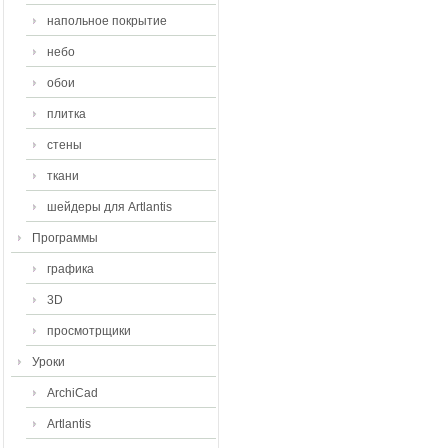
напольное покрытие
небо
обои
плитка
стены
ткани
шейдеры для Artlantis
Программы
графика
3D
просмотрщики
Уроки
ArchiCad
Artlantis