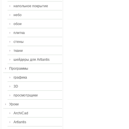
напольное покрытие
небо
обои
плитка
стены
ткани
шейдеры для Artlantis
Программы
графика
3D
просмотрщики
Уроки
ArchiCad
Artlantis