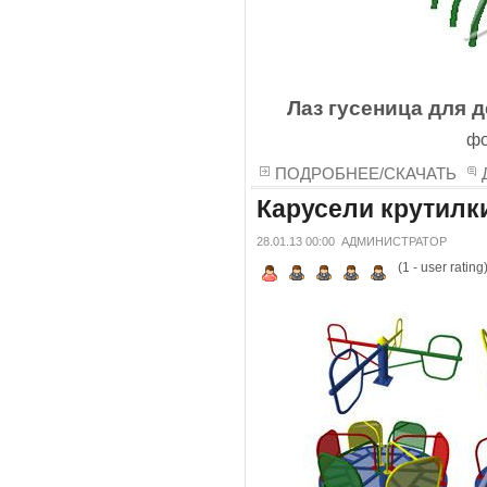
Лаз гусеница для 
фо
ПОДРОБНЕЕ/СКАЧАТЬ
Карусели крутилк
28.01.13 00:00
АДМИНИСТРАТОР
(
1
- user rating