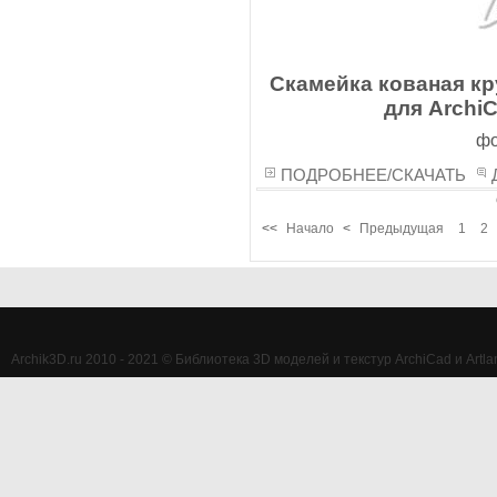
Скамейка кованая к
для ArchiC
фо
ПОДРОБНЕЕ/СКАЧАТЬ
<<
Начало
<
Предыдущая
1
2
Archik3D.ru 2010 - 2021 © Библиотека 3D моделей и текстур ArchiCad и Artlan