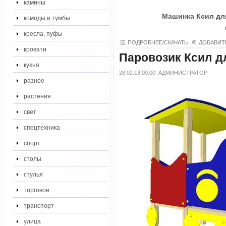
камины
Машинка Ксил дл
комоды и тумбы
кресла, пуфы
ПОДРОБНЕЕ/СКАЧАТЬ
ДОБАВИТ
кровати
Паровозик Ксил д
кухня
28.02.13 00:00
АДМИНИСТРАТОР
разное
растения
свет
спецтехника
спорт
столы
стулья
торговое
транспорт
улица