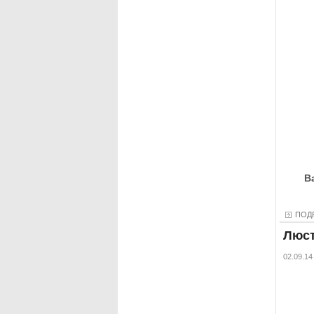
В
ПОД
Люст
02.09.14