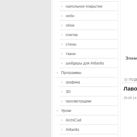
напольное покрытие
небо
обои
плитка
стены
ткани
Элем
шейдеры для Artlantis
Программы
ПОД
графика
Лаво
3D
29.09.14
просмотрщики
Уроки
ArchiCad
Artlantis