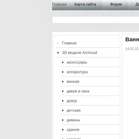
Главная
Карта сайта
Форум
Д
Ван
Главная
14.02.15
3D модели Archicad
аксессуары
аппаратура
ванная
двери и окна
декор
детская
диваны
здания