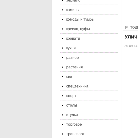
зеркало
камины
комоды и тумбы
ПОД
кресла, пуфы
Улич
кровати
30.09.14
кухня
разное
растения
свет
спецтехника
спорт
столы
стулья
торговое
транспорт