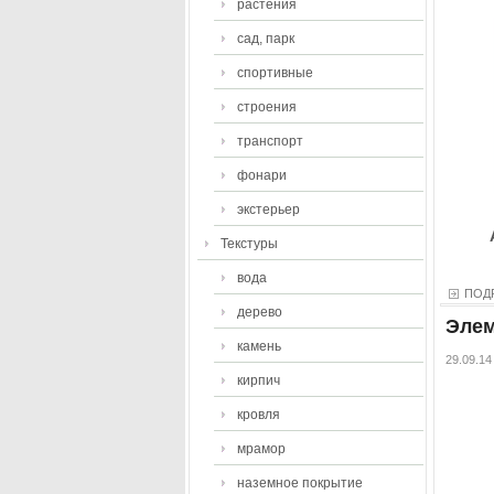
растения
сад, парк
спортивные
строения
транспорт
фонари
экстерьер
Текстуры
вода
ПОД
дерево
Элем
камень
29.09.14
кирпич
кровля
мрамор
наземное покрытие