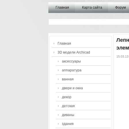
Главная
Карта сайта
Форум
Лепн
Главная
элем
3D модели Archicad
15.03.13
аксессуары
аппаратура
ванная
двери и окна
декор
детская
диваны
здания