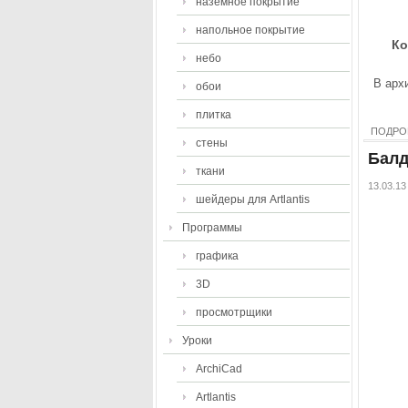
наземное покрытие
напольное покрытие
Ко
небо
В архи
обои
плитка
ПОДРО
стены
Балд
ткани
13.03.13
шейдеры для Artlantis
Программы
графика
3D
просмотрщики
Уроки
ArchiCad
Artlantis