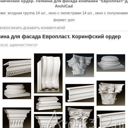
онический ордер. Лепнина для фасада компании "Европласт"д
ArchiCad
иве: входная группа 14 шт., окно с пилястрами 14 шт., окно с полуокнами
формат: gsm
БНЕЕ/СКАЧАТЬ
ДОБАВИТЬ КОММЕНТАРИЙ
ина для фасада Европласт. Коринфский ордер
 00:00
АДМИНИСТРАТОР