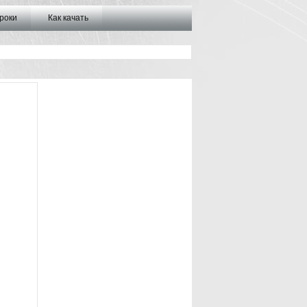
роки
Как качать