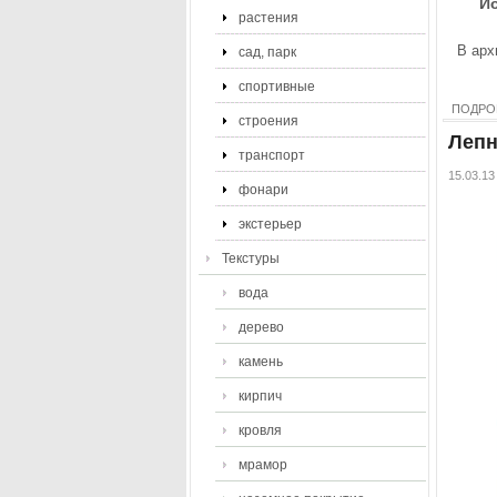
И
растения
В арх
сад, парк
спортивные
ПОДРО
строения
Лепн
транспорт
15.03.13
фонари
экстерьер
Текстуры
вода
дерево
камень
кирпич
кровля
мрамор