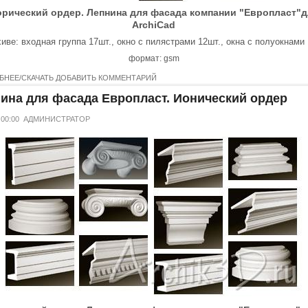
рический ордер. Лепнина для фасада компании "Европласт"д
ArchiCad
иве: входная группа 17шт., окно с пилястрами 12шт., окна с полуокнами 
формат: gsm
БНЕЕ/СКАЧАТЬ
ДОБАВИТЬ КОММЕНТАРИЙ
ина для фасада Европласт. Ионический ордер
 00:00
АДМИНИСТРАТОР