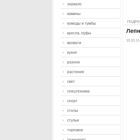
зеркало
камины
ПОДРО
комоды и тумбы
Лепн
кресла, пуфы
15.03.13
кровати
кухня
разное
растения
свет
спецтехника
спорт
столы
стулья
торговое
транспорт