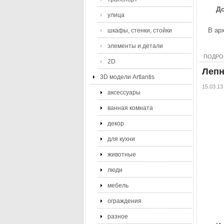
До
улица
В арх
шкафы, стенки, стойки
элементы и детали
ПОДРО
2D
Лепн
3D модели Artlantis
15.03.13
аксессуары
ванная комната
декор
для кухни
животные
люди
мебель
ограждения
разное